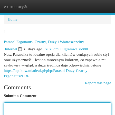
e directory2u
Togg
navi
Home
1
Parasol Ergonauts: Czarny, Duży i Wiatroszczelny
Internet
31 days ago
5x6x6cm600gramw136880
Nasz Parasolka to idealne opcja dla klientów ceniących sobie styl
oraz użyteczność . Jest on mrocznym kolorem, co zapewnia mu
szykowny wygląd, a duża średnica daje odpowiednią osłonę
https://opakowaniadeal.pl/pl/p/Parasol-Duzy-Czarny-
Ergonauts/9136
Report this page
Comments
Submit a Comment