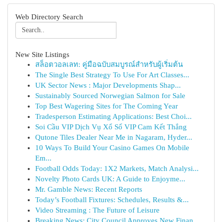
Web Directory Search
New Site Listings
สล็อตวอลเลท: คู่มือฉบับสมบูรณ์สำหรับผู้เริ่มต้น
The Single Best Strategy To Use For Art Classes...
UK Sector News : Major Developments Shap...
Sustainably Sourced Norwegian Salmon for Sale
Top Best Wagering Sites for The Coming Year
Tradesperson Estimating Applications: Best Choi...
Soi Cầu VIP Dịch Vụ Xổ Số VIP Cam Kết Thắng
Qutone Tiles Dealer Near Me in Nagaram, Hyder...
10 Ways To Build Your Casino Games On Mobile
Em...
Football Odds Today: 1X2 Markets, Match Analysi...
Novelty Photo Cards UK: A Guide to Enjoyme...
Mr. Gamble News: Recent Reports
Today’s Football Fixtures: Schedules, Results &...
Video Streaming : The Future of Leisure
Breaking News: City Council Approves New Finan...