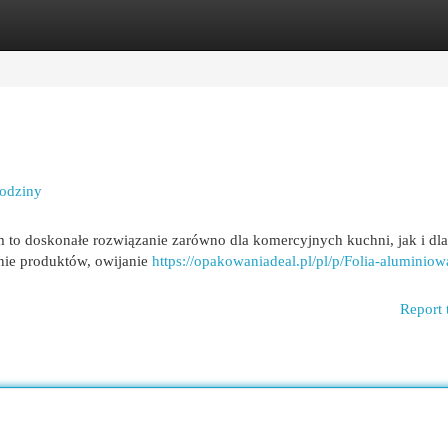
egories
Register
Login
rodziny
 to doskonałe rozwiązanie zarówno dla komercyjnych kuchni, jak i dla
nie produktów, owijanie
https://opakowaniadeal.pl/pl/p/Folia-aluminio
Report 