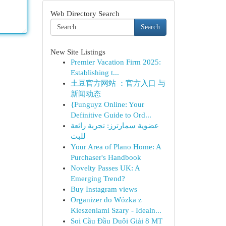
Web Directory Search
Search
New Site Listings
Premier Vacation Firm 2025:
Establishing t...
土豆官方网站 ：官方入口 与
新闻动态
{Funguyz Online: Your
Definitive Guide to Ord...
عضوية سمارترز: تجربة رائعة
للبث
Your Area of Plano Home: A
Purchaser's Handbook
Novelty Passes UK: A
Emerging Trend?
Buy Instagram views
Organizer do Wózka z
Kieszeniami Szary - Idealn...
Soi Cầu Đầu Duôi Giải 8 MT