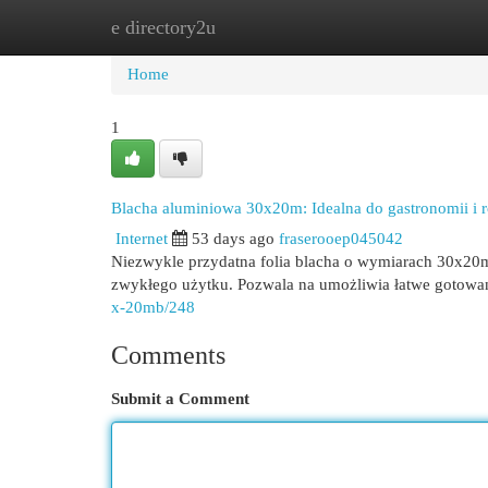
e directory2u
Home
New Site Listings
Add Site
Cat
Home
1
Blacha aluminiowa 30x20m: Idealna do gastronomii i 
Internet
53 days ago
fraserooep045042
Niezwykle przydatna folia blacha o wymiarach 30x20m
zwykłego użytku. Pozwala na umożliwia łatwe gotowa
x-20mb/248
Comments
Submit a Comment