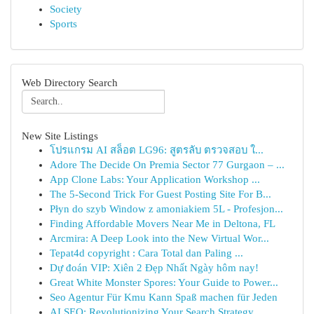
Society
Sports
Web Directory Search
New Site Listings
โปรแกรม AI สล็อต LG96: สูตรลับ ตรวจสอบ ใ...
Adore The Decide On Premia Sector 77 Gurgaon – ...
App Clone Labs: Your Application Workshop ...
The 5-Second Trick For Guest Posting Site For B...
Płyn do szyb Window z amoniakiem 5L - Profesjon...
Finding Affordable Movers Near Me in Deltona, FL
Arcmira: A Deep Look into the New Virtual Wor...
Tepat4d copyright : Cara Total dan Paling ...
Dự đoán VIP: Xiên 2 Đẹp Nhất Ngày hôm nay!
Great White Monster Spores: Your Guide to Power...
Seo Agentur Für Kmu Kann Spaß machen für Jeden
AI SEO: Revolutionizing Your Search Strategy