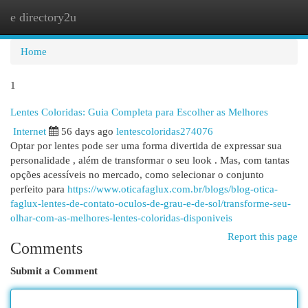
e directory2u
Togg
navi
Home
1
Lentes Coloridas: Guia Completa para Escolher as Melhores
Internet
56 days ago
lentescoloridas274076
Optar por lentes pode ser uma forma divertida de expressar sua
personalidade , além de transformar o seu look . Mas, com tantas
opções acessíveis no mercado, como selecionar o conjunto
perfeito para
https://www.oticafaglux.com.br/blogs/blog-otica-
faglux-lentes-de-contato-oculos-de-grau-e-de-sol/transforme-seu-
olhar-com-as-melhores-lentes-coloridas-disponiveis
Report this page
Comments
Submit a Comment