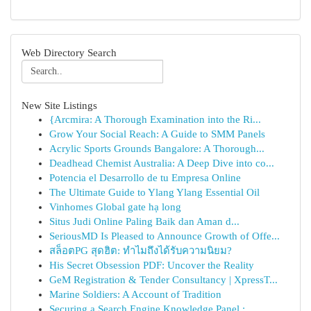
Web Directory Search
New Site Listings
{Arcmira: A Thorough Examination into the Ri...
Grow Your Social Reach: A Guide to SMM Panels
Acrylic Sports Grounds Bangalore: A Thorough...
Deadhead Chemist Australia: A Deep Dive into co...
Potencia el Desarrollo de tu Empresa Online
The Ultimate Guide to Ylang Ylang Essential Oil
Vinhomes Global gate hạ long
Situs Judi Online Paling Baik dan Aman d...
SeriousMD Is Pleased to Announce Growth of Offe...
สล็อตPG สุดฮิต: ทำไมถึงได้รับความนิยม?
His Secret Obsession PDF: Uncover the Reality
GeM Registration & Tender Consultancy | XpressT...
Marine Soldiers: A Account of Tradition
Securing a Search Engine Knowledge Panel : ...