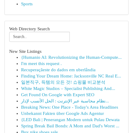
Sports
Web Directory Search
New Site Listings
{Humanio AI: Revolutionizing the Human-Compute...
I'm meet this request .
Recuperaçãeste do dados em uberlândia
Finding Your Dream Home: Jacksonville NC Real E...
일본직구, 득템의 모든 것! 쇼핑몰 비교분석
White Magic Studios – Specialist Publishing And...
Get Found On Google with Expert SEO
نظام محاسبة عبر الإنترنت : الحل الأنسب لإدار...
Breaking News: One Place - Today's Area Headlines
Unbekannt Fakten über Google Ads Agentur
{LED Bali | Penerangan Modern untuk Pulau Dewata
Spring Break Bail Bonds: A Mom and Dad's Worst ...
Buy nike shoes sale