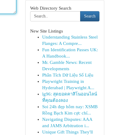
Web Directory Search
Search
New Site Listings
Understanding Stainless Steel
Flanges: A Compre...
Fun Identification Passes UK:
A Handbook...
Mr. Gamble News: Recent
Developments
Phân Tích Dữ Liệu Số Liệu
Playwright Training in
Hyderabad | Playwright A...
lg96: สุดยอดคาสิโนออนไลน์
ที่คุณต้องลอง
Soi 24h đẹp hôm nay: XSMB
Rồng Bạch Kim cực chí...
Navigating Disputes: AAA
and JAMS Arbitration i...
Unique Gift Things They'll