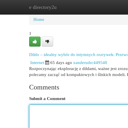
e directory2u
Home
New Site Listings
Add Site
Cat
Home
1
Dildo – idealny wybór do intymnych rozrywek: Przew
Internet
65 days ago
xanderudrc449548
Rozpoczynając eksplorację z dildami, ważne jest zrozu
polecamy zacząć od kompaktowych i śliskich modeli. 
Comments
Submit a Comment