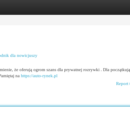
egories
Register
Login
odnik dla nowicjuszy
mienie, że oferują ogrom szans dla prywatnej rozrywki . Dla początkuj
Pamiętaj na
https://auto-rynek.pl
Report 