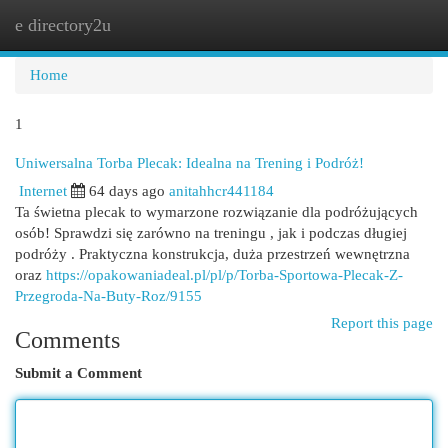
e directory2u
Togg
navi
Home
1
Uniwersalna Torba Plecak: Idealna na Trening i Podróż!
Internet
64 days ago
anitahhcr441184
Ta świetna plecak to wymarzone rozwiązanie dla podróżujących
osób! Sprawdzi się zarówno na treningu , jak i podczas długiej
podróży . Praktyczna konstrukcja, duża przestrzeń wewnętrzna
oraz
https://opakowaniadeal.pl/pl/p/Torba-Sportowa-Plecak-Z-
Przegroda-Na-Buty-Roz/9155
Report this page
Comments
Submit a Comment