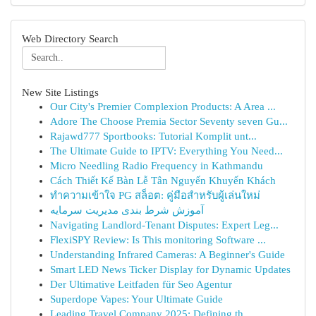
Web Directory Search
New Site Listings
Our City's Premier Complexion Products: A Area ...
Adore The Choose Premia Sector Seventy seven Gu...
Rajawd777 Sportbooks: Tutorial Komplit unt...
The Ultimate Guide to IPTV: Everything You Need...
Micro Needling Radio Frequency in Kathmandu
Cách Thiết Kế Bàn Lễ Tân Nguyến Khuyến Khách
ทำความเข้าใจ PG สล็อต: คู่มือสำหรับผู้เล่นใหม่
آموزش شرط بندی مدیریت سرمایه
Navigating Landlord-Tenant Disputes: Expert Leg...
FlexiSPY Review: Is This monitoring Software ...
Understanding Infrared Cameras: A Beginner's Guide
Smart LED News Ticker Display for Dynamic Updates
Der Ultimative Leitfaden für Seo Agentur
Superdope Vapes: Your Ultimate Guide
Leading Travel Company 2025: Defining th...