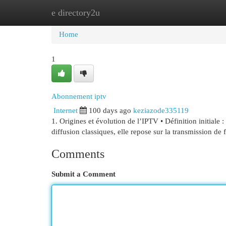
e directory2u
Home
New Site Listings
Add Site
Cat
Home
1
Abonnement iptv
Internet
100 days ago
keziazode335119
1. Origines et évolution de l’IPTV • Définition initiale
diffusion classiques, elle repose sur la transmission de 
Comments
Submit a Comment