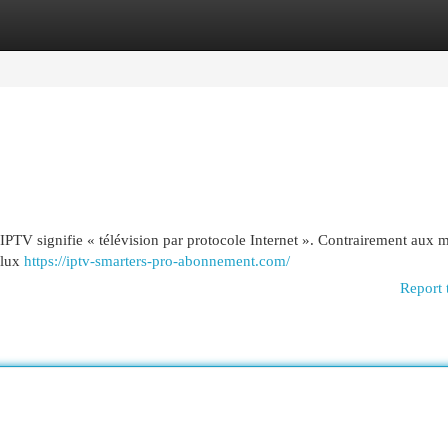
egories
Register
Login
 : IPTV signifie « télévision par protocole Internet ». Contrairement aux
flux
https://iptv-smarters-pro-abonnement.com/
Report 