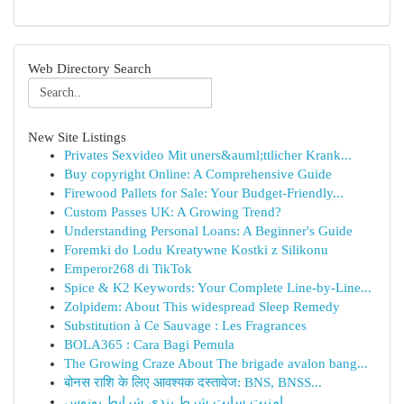
Web Directory Search
New Site Listings
Privates Sexvideo Mit uners&auml;ttlicher Krank...
Buy copyright Online: A Comprehensive Guide
Firewood Pallets for Sale: Your Budget-Friendly...
Custom Passes UK: A Growing Trend?
Understanding Personal Loans: A Beginner's Guide
Foremki do Lodu Kreatywne Kostki z Silikonu
Emperor268 di TikTok
Spice & K2 Keywords: Your Complete Line-by-Line...
Zolpidem: About This widespread Sleep Remedy
Substitution à Ce Sauvage : Les Fragrances
BOLA365 : Cara Bagi Pemula
The Growing Craze About The brigade avalon bang...
बोनस राशि के लिए आवश्यक दस्तावेज: BNS, BNSS...
امنیت سایت شرط بندی شرایط بونوس