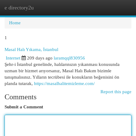
e directory2u
Togg
navi
Home
1
Masal Halı Yıkama, İstanbul
Internet
209 days ago
laramqql830956
Şehr-i İstanbul genelinde, halılarınızın yıkanması konusunda
uzman bir hizmet arıyorsanız, Masal Halı Bakım bizimle
tanışmalısınız. Yılların tecrübesi ile konukların beğenisini ön
planda tutarak,
https://masalhalitemizleme.com/
Report this page
Comments
Submit a Comment