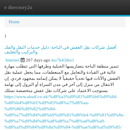
e directory2u
Togg
navi
Home
1
أفضل شركات نقل العفش في الباحة: دليل خدمات النقل والفك
والتركيب والتغليف
Internet
207 days ago
leo7k43ibo1
تتميز منطقة الباحة بتضاريسها الجبلية وطرقها التي تتطلب مهارة
عالية في القيادة والتعامل مع المنعطفات، مما يجعل عملية نقل
العفش والأثاث فيها تحدياً حقيقياً لا يمكن إتمامه بمجهود فردي. إن
الانتقال من منزل إلى آخر في مدن السراة أو النزول إلى تهامة
يستوجب الاعتماد على شركات نقل عفش متخصصة تمتلك
https://www.alsaif.co.uk/%d8%a3%d9%81%d8%b6%d9%84-
%d8%b4%d8%b1%d9%83%d8%a7%d8%aa-
%d9%86%d9%82%d9%84-
%d8%a7%d9%84%d8%b9%d9%81%d8%b4-%d9%81%d9%8a-
%d8%a7%d9%84%d8%a8%d8%a7%d8%ad%d8%a9-
%d8%af%d9%84%d9%8a%d9%84-%d8%ae%d8%af%d9%85/