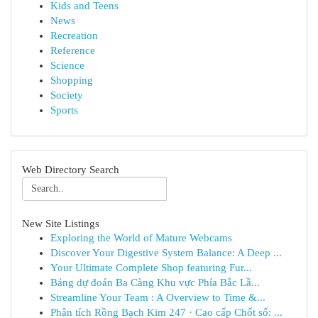
Kids and Teens
News
Recreation
Reference
Science
Shopping
Society
Sports
Web Directory Search
New Site Listings
Exploring the World of Mature Webcams
Discover Your Digestive System Balance: A Deep ...
Your Ultimate Complete Shop featuring Fur...
Bảng dự đoán Ba Càng Khu vực Phía Bắc Lầ...
Streamline Your Team : A Overview to Time &...
Phân tích Rồng Bạch Kim 247 · Cao cấp Chốt số: ...