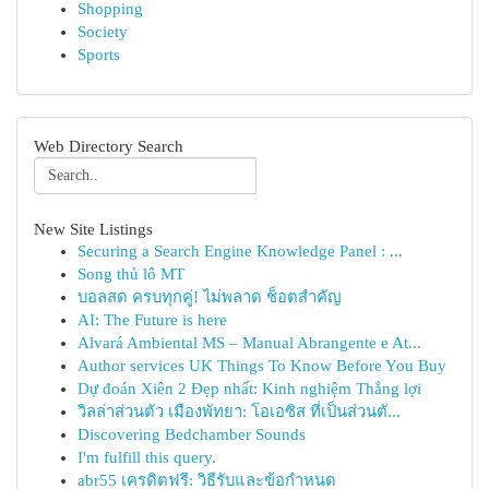
Shopping
Society
Sports
Web Directory Search
New Site Listings
Securing a Search Engine Knowledge Panel : ...
Song thủ lô MT
บอลสด ครบทุกคู่! ไม่พลาด ช็อตสำคัญ
AI: The Future is here
Alvará Ambiental MS – Manual Abrangente e At...
Author services UK Things To Know Before You Buy
Dự đoán Xiên 2 Đẹp nhất: Kinh nghiệm Thắng lợi
วิลล่าส่วนตัว เมืองพัทยา: โอเอซิส ที่เป็นส่วนตั...
Discovering Bedchamber Sounds
I'm fulfill this query.
abr55 เครดิตฟรี: วิธีรับและข้อกำหนด