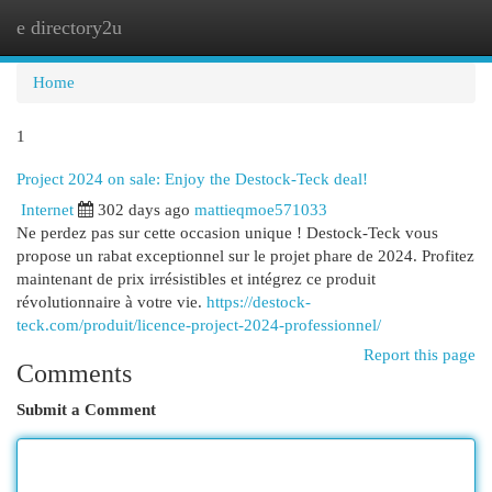
e directory2u
Togg
navi
Home
1
Project 2024 on sale: Enjoy the Destock-Teck deal!
Internet
302 days ago
mattieqmoe571033
Ne perdez pas sur cette occasion unique ! Destock-Teck vous
propose un rabat exceptionnel sur le projet phare de 2024. Profitez
maintenant de prix irrésistibles et intégrez ce produit
révolutionnaire à votre vie.
https://destock-
teck.com/produit/licence-project-2024-professionnel/
Report this page
Comments
Submit a Comment