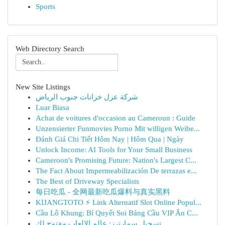
Sports
Web Directory Search
New Site Listings
شركة عزل خزانات جنوب الرياض
Luar Biasa
Achat de voitures d'occasion au Cameroun : Guide
Unzensierter Funmovies Porno Mit willigen Weibe...
Đánh Giá Chi Tiết Hôm Nay | Hôm Qua | Ngày
Unlock Income: AI Tools for Your Small Business
Cameroon's Promising Future: Nation's Largest C...
The Fact About Impermeabilización De terrazas e...
The Best of Driveway Specialists
每日吃瓜 - 全网最新吃瓜爆料与真实黑料
KIJANGTOTO ⚡ Link Alternatif Slot Online Popul...
Cầu Lô Khung: Bí Quyết Soi Bảng Cầu VIP Ăn C...
تسجيل سمارترز: عالم الالعاب مفتوح لك