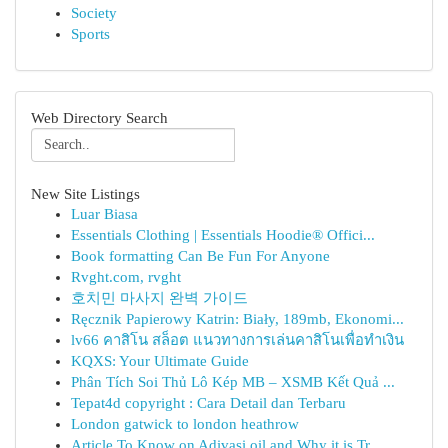
Society
Sports
Web Directory Search
New Site Listings
Luar Biasa
Essentials Clothing | Essentials Hoodie® Offici...
Book formatting Can Be Fun For Anyone
Rvght.com, rvght
호치민 마사지 완벽 가이드
Ręcznik Papierowy Katrin: Biały, 189mb, Ekonomi...
lv66 คาสิโน สล็อต แนวทางการเล่นคาสิโนเพื่อทำเงิน
KQXS: Your Ultimate Guide
Phân Tích Soi Thủ Lô Kép MB – XSMB Kết Quả ...
Tepat4d copyright : Cara Detail dan Terbaru
London gatwick to london heathrow
Article To Know on Adivasi oil and Why it is Tr...