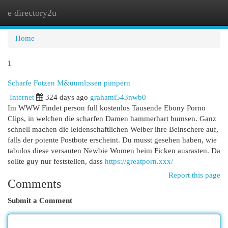
e directory2u
Togg
navi
Home
1
Scharfe Fotzen M&uuml;ssen pimpern
Internet
324 days ago
grahami543nwb0
Im WWW Findet person full kostenlos Tausende Ebony Porno
Clips, in welchen die scharfen Damen hammerhart bumsen. Ganz
schnell machen die leidenschaftlichen Weiber ihre Beinschere auf,
falls der potente Postbote erscheint. Du musst gesehen haben, wie
tabulos diese versauten Newbie Women beim Ficken ausrasten. Da
sollte guy nur feststellen, dass
https://greatporn.xxx/
Report this page
Comments
Submit a Comment