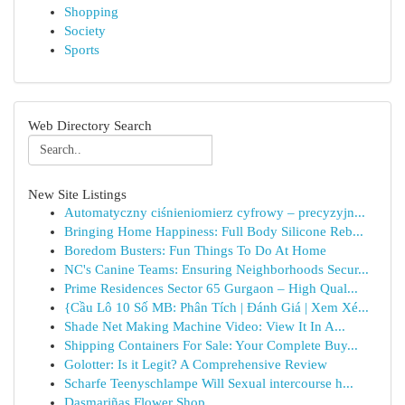
Shopping
Society
Sports
Web Directory Search
New Site Listings
Automatyczny ciśnieniomierz cyfrowy – precyzyjn...
Bringing Home Happiness: Full Body Silicone Reb...
Boredom Busters: Fun Things To Do At Home
NC's Canine Teams: Ensuring Neighborhoods Secur...
Prime Residences Sector 65 Gurgaon – High Qual...
{Cầu Lô 10 Số MB: Phân Tích | Đánh Giá | Xem Xé...
Shade Net Making Machine Video: View It In A...
Shipping Containers For Sale: Your Complete Buy...
Golotter: Is it Legit? A Comprehensive Review
Scharfe Teenyschlampe Will Sexual intercourse h...
Dasmariñas Flower Shop