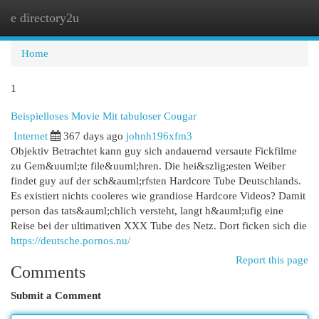
e directory2u
Togg
navi
Home
1
Beispielloses Movie Mit tabuloser Cougar
Internet
367 days ago
johnh196xfm3
Objektiv Betrachtet kann guy sich andauernd versaute Fickfilme
zu Gem&uuml;te file&uuml;hren. Die hei&szlig;esten Weiber
findet guy auf der sch&auml;rfsten Hardcore Tube Deutschlands.
Es existiert nichts cooleres wie grandiose Hardcore Videos? Damit
person das tats&auml;chlich versteht, langt h&auml;ufig eine
Reise bei der ultimativen XXX Tube des Netz. Dort ficken sich die
https://deutsche.pornos.nu/
Report this page
Comments
Submit a Comment