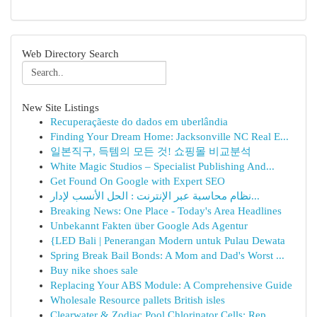
Web Directory Search
New Site Listings
Recuperaçãeste do dados em uberlândia
Finding Your Dream Home: Jacksonville NC Real E...
일본직구, 득템의 모든 것! 쇼핑몰 비교분석
White Magic Studios – Specialist Publishing And...
Get Found On Google with Expert SEO
نظام محاسبة عبر الإنترنت : الحل الأنسب لإدار...
Breaking News: One Place - Today's Area Headlines
Unbekannt Fakten über Google Ads Agentur
{LED Bali | Penerangan Modern untuk Pulau Dewata
Spring Break Bail Bonds: A Mom and Dad's Worst ...
Buy nike shoes sale
Replacing Your ABS Module: A Comprehensive Guide
Wholesale Resource pallets British isles
Clearwater & Zodiac Pool Chlorinator Cells: Rep...