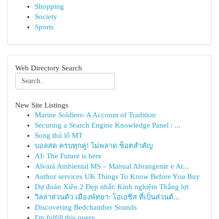
Shopping
Society
Sports
Web Directory Search
New Site Listings
Marine Soldiers: A Account of Tradition
Securing a Search Engine Knowledge Panel : ...
Song thủ lô MT
บอลสด ครบทุกคู่! ไม่พลาด ช็อตสำคัญ
AI: The Future is here
Alvará Ambiental MS – Manual Abrangente e At...
Author services UK Things To Know Before You Buy
Dự đoán Xiên 2 Đẹp nhất: Kinh nghiệm Thắng lợi
วิลล่าส่วนตัว เมืองพัทยา: โอเอซิส ที่เป็นส่วนตั...
Discovering Bedchamber Sounds
I'm fulfill this query.