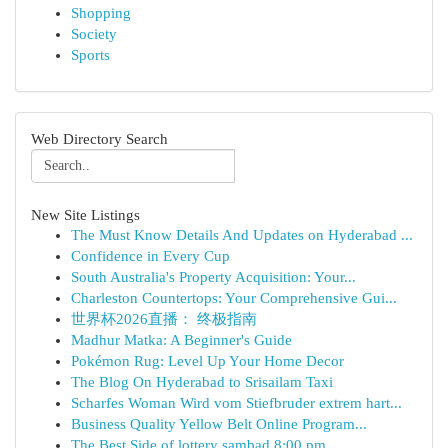
Shopping
Society
Sports
Web Directory Search
New Site Listings
The Must Know Details And Updates on Hyderabad ...
Confidence in Every Cup
South Australia's Property Acquisition: Your...
Charleston Countertops: Your Comprehensive Gui...
世界杯2026直播： 终极指南
Madhur Matka: A Beginner's Guide
Pokémon Rug: Level Up Your Home Decor
The Blog On Hyderabad to Srisailam Taxi
Scharfes Woman Wird vom Stiefbruder extrem hart...
Business Quality Yellow Belt Online Program...
The Best Side of lottery sambad 8:00 pm