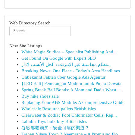
Web Directory Search
New Site Listings
White Magic Studios – Specialist Publishing And...
Get Found On Google with Expert SEO
نظام محاسبة عبر الإنترنت : الحل الأنسب لإدار...
Breaking News: One Place - Today's Area Headlines
Unbekannt Fakten über Google Ads Agentur
{LED Bali | Penerangan Modern untuk Pulau Dewata
Spring Break Bail Bonds: A Mom and Dad's Worst ...
Buy nike shoes sale
Replacing Your ABS Module: A Comprehensive Guide
Wholesale Resource pallets British isles
Clearwater & Zodiac Pool Chlorinator Cells: Rep...
Labubu Toys bulk buy British isles
谷歌邮箱购买：安全可靠的渠道？
Trehan Vilasa Town 2 Neemrana – A Promising Plo...