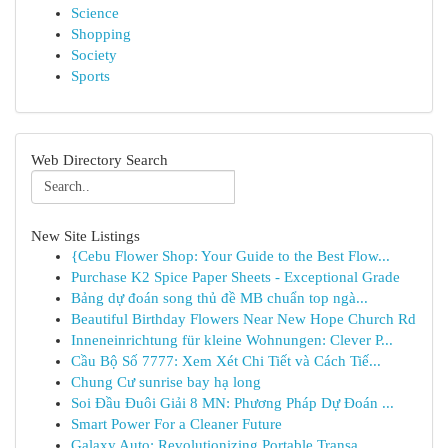
Science
Shopping
Society
Sports
Web Directory Search
New Site Listings
{Cebu Flower Shop: Your Guide to the Best Flow...
Purchase K2 Spice Paper Sheets - Exceptional Grade
Bảng dự đoán song thủ đề MB chuẩn top ngà...
Beautiful Birthday Flowers Near New Hope Church Rd
Inneneinrichtung für kleine Wohnungen: Clever P...
Cầu Bộ Số 7777: Xem Xét Chi Tiết và Cách Tiế...
Chung Cư sunrise bay hạ long
Soi Đầu Đuôi Giải 8 MN: Phương Pháp Dự Đoán ...
Smart Power For a Cleaner Future
Galaxy Auto: Revolutionizing Portable Transa...