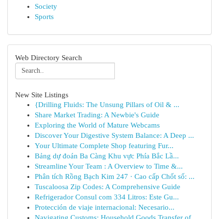
Society
Sports
Web Directory Search
New Site Listings
{Drilling Fluids: The Unsung Pillars of Oil & ...
Share Market Trading: A Newbie's Guide
Exploring the World of Mature Webcams
Discover Your Digestive System Balance: A Deep ...
Your Ultimate Complete Shop featuring Fur...
Bảng dự đoán Ba Càng Khu vực Phía Bắc Lầ...
Streamline Your Team : A Overview to Time &...
Phân tích Rồng Bạch Kim 247 · Cao cấp Chốt số: ...
Tuscaloosa Zip Codes: A Comprehensive Guide
Refrigerador Consul com 334 Litros: Este Gu...
Protección de viaje internacional: Necesario...
Navigating Customs: Household Goods Transfer of...