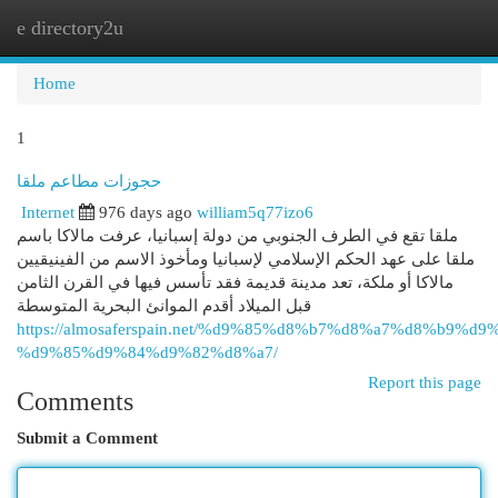
e directory2u
Togg
navi
Home
1
حجوزات مطاعم ملقا
Internet
976 days ago
william5q77izo6
ملقا تقع في الطرف الجنوبي من دولة إسبانيا، عرفت مالاكا باسم
ملقا على عهد الحكم الإسلامي لإسبانيا ومأخوذ الاسم من الفينيقيين
مالاكا أو ملكة، تعد مدينة قديمة فقد تأسس فيها في القرن الثامن
قبل الميلاد أقدم الموانئ البحرية المتوسطة
https://almosaferspain.net/%d9%85%d8%b7%d8%a7%d8%b9%d9
%d9%85%d9%84%d9%82%d8%a7/
Report this page
Comments
Submit a Comment