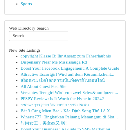
Sports
Web Directory Search
New Site Listings
copyright Klasse B: Ihr Ansatz zum Fahrerlaubnis
Dispensary Near Me Mississauga Rd
Boost Your Facebook Engagement: A Complete Guide
Attractive Escortgirl Wird auf dem K&uuml;chent...
สล็อตPG: เปิดโลกความบันเทิงคาสิโนออนไลน์
All About Guest Post Site
Versautes Teengirl Wird von zwei Schw&auml;nzen...
PPSPY Review: Is It Worth the Hype in 2024?
נתנאל נשיא: סיפורו של פורץ דרך ישראלי
Bắt 3 Càng Mien Bac - Xác Định Song Thủ Lô X...
Winrate777: Tingkatkan Peluang Menangmu di Slot...
时尚女王，美女她又 飒!
Boost Your Business : A Guide to SMS Marketing...