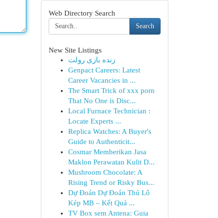
Web Directory Search
Search
New Site Listings
زنده بازی رولت
Genpact Careers: Latest
Career Vacancies in ...
The Smart Trick of xxx porn
That No One is Disc...
Local Furnace Technician :
Locate Experts ...
Replica Watches: A Buyer's
Guide to Authenticit...
Cosmar Memberikan Jasa
Maklon Perawatan Kulit D...
Mushroom Chocolate: A
Rising Trend or Risky Bus...
Dự Đoán Dự Đoán Thủ Lô
Kép MB – Kết Quả ...
TV Box sem Antena: Guia